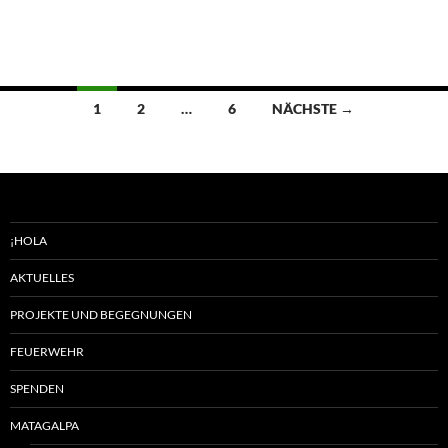
Beitragsnavigation
1
2
…
6
NÄCHSTE →
¡HOLA
AKTUELLES
PROJEKTE UND BEGEGNUNGEN
FEUERWEHR
SPENDEN
MATAGALPA