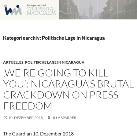
Zum
Inhalt
springen
Kategoriearchiv: Politische Lage in Nicaragua
AKTUELLES
,
POLITISCHE LAGE IN NICARAGUA
‚WE’RE GOING TO KILL
YOU‘: NICARAGUA’S BRUTAL
CRACKDOWN ON PRESS
FREEDOM
10. DEZEMBER 2018
ULLA SPARRER
The Guardian 10. Dezember 2018