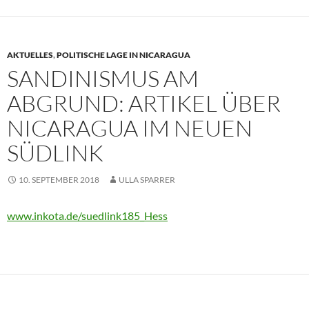
AKTUELLES
,
POLITISCHE LAGE IN NICARAGUA
SANDINISMUS AM
ABGRUND: ARTIKEL ÜBER
NICARAGUA IM NEUEN
SÜDLINK
10. SEPTEMBER 2018
ULLA SPARRER
www.inkota.de/suedlink185_Hess