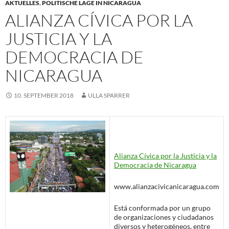
AKTUELLES
,
POLITISCHE LAGE IN NICARAGUA
ALIANZA CÍVICA POR LA
JUSTICIA Y LA
DEMOCRACIA DE
NICARAGUA
10. SEPTEMBER 2018
ULLA SPARRER
Alianza Cívica por la Justicia y la
Democracia de Nicaragua
www.alianzacivicanicaragua.com
Está conformada por un grupo
de organizaciones y ciudadanos
diversos y heterogéneos, entre