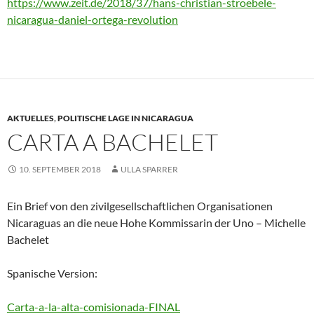
https://www.zeit.de/2018/37/hans-christian-stroebele-
nicaragua-daniel-ortega-revolution
AKTUELLES
,
POLITISCHE LAGE IN NICARAGUA
CARTA A BACHELET
10. SEPTEMBER 2018
ULLA SPARRER
Ein Brief von den zivilgesellschaftlichen Organisationen
Nicaraguas an die neue Hohe Kommissarin der Uno – Michelle
Bachelet
Spanische Version:
Carta-a-la-alta-comisionada-FINAL