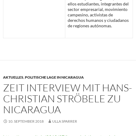
ellos estudiantes, integrantes del
sector empresarial, movimiento
campesino, activistas de
derechos humanos y ciudadanos
de regiones autónomas.
AKTUELLES
,
POLITISCHE LAGE IN NICARAGUA
ZEIT INTERVIEW MIT HANS-
CHRISTIAN STRÖBELE ZU
NICARAGUA
10. SEPTEMBER 2018
ULLA SPARRER