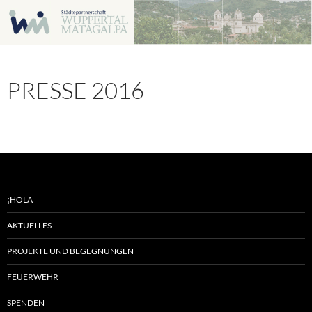
Zum
Inhalt
springen
PRESSE 2016
¡HOLA
AKTUELLES
PROJEKTE UND BEGEGNUNGEN
FEUERWEHR
SPENDEN