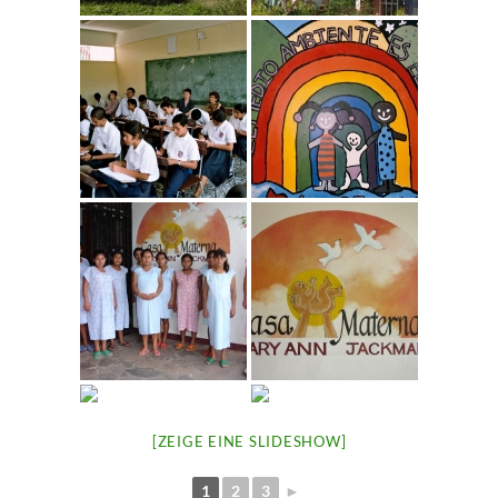
[ZEIGE EINE SLIDESHOW]
1
2
3
►