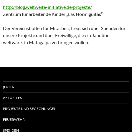
http://blog.weltweite-initiative.de/projekte/
Zentrum für arbeitende Kinder „Las Hormiguitas“
Der Verein ist offen für Mitarbeit, freut sich über Spenden für
unsere Projekte und über Freiwillige, die ein Jahr über
weltwärts in Matagalpa verbringen wollen.
¡HOLA
AKTUELLES
PROJEKTE UND BEGEGNUNGEN
FEUERWEHR
SPENDEN