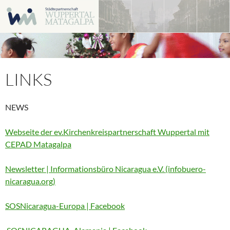
Zum
Inhalt
springen
LINKS
NEWS
Webseite der ev.Kirchenkreispartnerschaft Wuppertal mit
CEPAD Matagalpa
Newsletter | Informationsbüro Nicaragua e.V. (infobuero-
nicaragua.org)
SOSNicaragua-Europa | Facebook