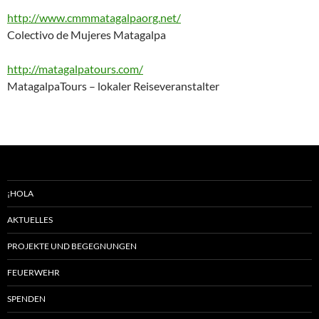
http://www.cmmmatagalpaorg.net/
Colectivo de Mujeres Matagalpa
http://matagalpatours.com/
MatagalpaTours – lokaler Reiseveranstalter
¡HOLA
AKTUELLES
PROJEKTE UND BEGEGNUNGEN
FEUERWEHR
SPENDEN