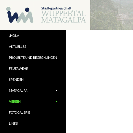
Zum
Inhalt
springen
¡HOLA
AKTUELLES
PROJEKTE UND BEGEGNUNGEN
FEUERWEHR
SPENDEN
MATAGALPA
VEREIN
FOTOGALERIE
LINKS