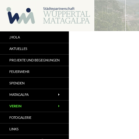
Zum
Inhalt
springen
¡HOLA
AKTUELLES
PROJEKTE UND BEGEGNUNGEN
FEUERWEHR
SPENDEN
MATAGALPA
VEREIN
FOTOGALERIE
LINKS