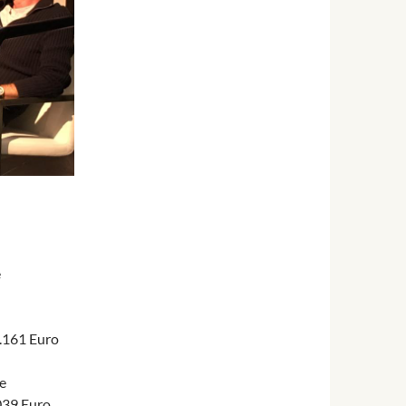
e
161 Euro
e
uro