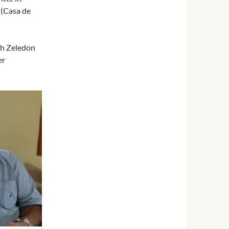
 (Casa de
ch Zeledon
er