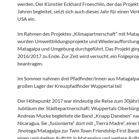
werden. Der Künstler Eckhard Froeschlin, der das Projekt 
Jahren begleitet, setzt sich auch dieses Jahr für einen Ver
USA ein.
Im Rahmen des Projektes „Klimapartnerschaft“ mit Mata
wurden Umweltbildungsprojekte und Wiederaufforstungs
Matagalpa und Umgebung durchgeführt. Das Projekt gin
2016/2017 zu Ende. Zur Zeit wird versucht, ein Folgeproj
beantragen.
Im Sommer nahmen drei Pfadfinder/innen aus Matagalpa
großen Lager der Kreuzpfadfinder Wuppertal teil
Der Höhepunkt 2017 war eindeutig die Reise zum 30jähr
Jubiläum der Städtepartnerschaft: Wuppertals Oberbürg
Andreas Mucke begleitete die Band „Knapp Daneben“ na
Nicaragua. Sie „fusionierte“ dort mit „Tierra Madre“, eine
Jinotega/Matagalpa zur Twin Town Friendship First Band.
einen umjubelten Auftritt in Matagalpa und weitere Auftr