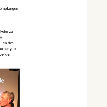
n empfangen
Feier zu
er
usik des
Vorher gab
bei der