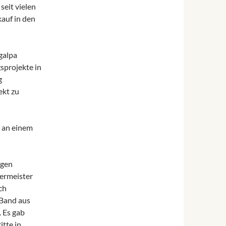
seit vielen
kauf in den
galpa
projekte in
g
ekt zu
 an einem
igen
ermeister
ch
r Band aus
 Es gab
itte in