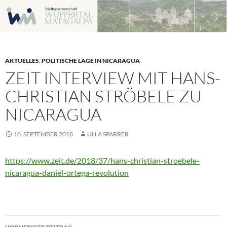
Zum
Inhalt
springen
AKTUELLES
,
POLITISCHE LAGE IN NICARAGUA
ZEIT INTERVIEW MIT HANS-
CHRISTIAN STRÖBELE ZU
NICARAGUA
10. SEPTEMBER 2018
ULLA SPARRER
https://www.zeit.de/2018/37/hans-christian-stroebele-
nicaragua-daniel-ortega-revolution
Beitragsnavigation