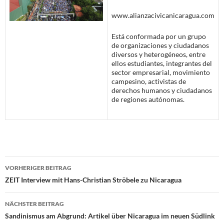
www.alianzacivicanicaragua.com
Está conformada por un grupo
de organizaciones y ciudadanos
diversos y heterogéneos, entre
ellos estudiantes, integrantes del
sector empresarial, movimiento
campesino, activistas de
derechos humanos y ciudadanos
de regiones autónomas.
Beitragsnavigation
VORHERIGER BEITRAG
ZEIT Interview mit Hans-Christian Ströbele zu Nicaragua
NÄCHSTER BEITRAG
Sandinismus am Abgrund: Artikel über Nicaragua im neuen Südlink