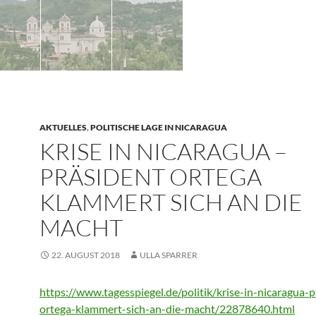
AKTUELLES
,
POLITISCHE LAGE IN NICARAGUA
KRISE IN NICARAGUA –
PRÄSIDENT ORTEGA
KLAMMERT SICH AN DIE
MACHT
22. AUGUST 2018
ULLA SPARRER
https://www.tagesspiegel.de/politik/krise-in-nicaragua-p
ortega-klammert-sich-an-die-macht/22878640.html