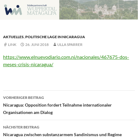
Zum
Inhalt
springen
AKTUELLES
,
POLITISCHE LAGE IN NICARAGUA
LINK
26. JUNI 2018
ULLA SPARRER
https://www.elnuevodiario.com.ni/nacionales/467675-dos-
meses-crisis-nicaragua/
Beitragsnavigation
VORHERIGER BEITRAG
Nicaragua: Opposition fordert Teilnahme internationaler
Organisationen am Dialog
NÄCHSTER BEITRAG
Nicaragua zwischen substanzarmem Sandinismus und Regime