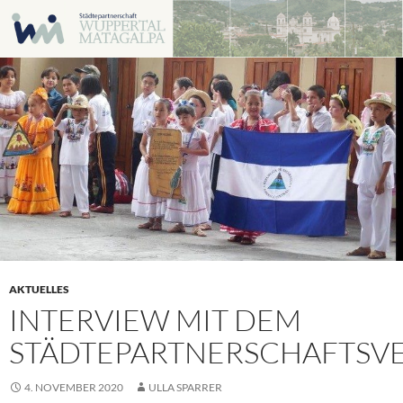
Zum
Inhalt
springen
AKTUELLES
INTERVIEW MIT DEM
STÄDTEPARTNERSCHAFTSV
4. NOVEMBER 2020
ULLA SPARRER