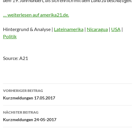
dem 19. Jahrhundert, als sich ehrlich mit dem Land zu beschäftigen.
… weiterlesen auf amerika21.de.
Hintergrund & Analyse |
Lateinamerika
|
Nicaragua
|
USA
|
Politik
Source: A21
Beitragsnavigation
VORHERIGER BEITRAG
Kurzmeldungen 17.05.2017
NÄCHSTER BEITRAG
Kurzmeldungen 24-05-2017