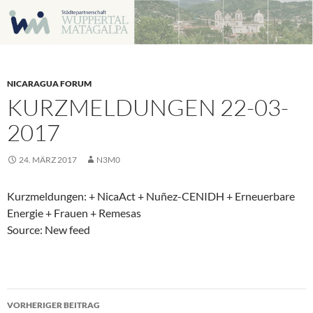
Zum
Inhalt
springen
NICARAGUA FORUM
KURZMELDUNGEN 22-03-
2017
24. MÄRZ 2017
N3M0
Kurzmeldungen: + NicaAct + Nuñez-CENIDH + Erneuerbare
Energie + Frauen + Remesas
Source: New feed
Beitragsnavigation
VORHERIGER BEITRAG