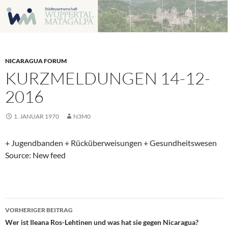
Zum
Inhalt
springen
NICARAGUA FORUM
KURZMELDUNGEN 14-12-
2016
1. JANUAR 1970
N3M0
+ Jugendbanden + Rücküberweisungen + Gesundheitswesen
Source: New feed
Beitragsnavigation
VORHERIGER BEITRAG
Wer ist Ileana Ros-Lehtinen und was hat sie gegen Nicaragua?