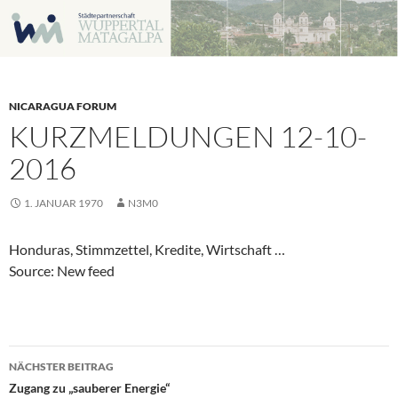
Zum
Inhalt
springen
NICARAGUA FORUM
KURZMELDUNGEN 12-10-
2016
1. JANUAR 1970
N3M0
Honduras, Stimmzettel, Kredite, Wirtschaft …
Source: New feed
Beitragsnavigation
NÄCHSTER BEITRAG
Zugang zu „sauberer Energie“